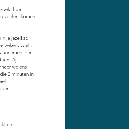
rzoekt hoe 
ig voelen, komen 
n je jezelf zo 
erzekerd voelt. 
 aannemen. Een 
aan. Zij 
nneer we ons 
ie 2 minuten in 
eel 
dden 
akt en 