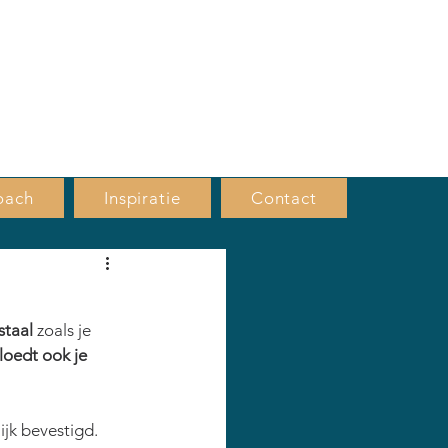
VRIJBLIJVEND
KENNISMAKINGS
GESPREK, BEL MIJ
oach
Inspiratie
Contact
staal 
zoals je 
loedt ook je 
ijk bevestigd.