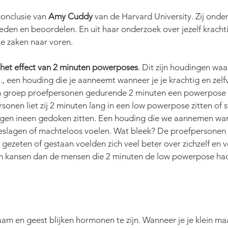
conclusie van 
Amy Cuddy
 van de Harvard University. Zij onde
eden en beoordelen. En uit haar onderzoek over jezelf kracht
e zaken naar voren. 
het effect van 2 minuten powerposes
. Dit zijn houdingen waari
., een houding die je aanneemt wanneer je je krachtig en zelfv
een groep proefpersonen gedurende 2 minuten een powerpose
onen liet zij 2 minuten lang in een low powerpose zitten of st
ingen ineen gedoken zitten. Een houding die we aannemen wa
eslagen of machteloos voelen. Wat bleek? De proefpersonen d
zeten of gestaan voelden zich veel beter over zichzelf en v
un kansen dan de mensen die 2 minuten de low powerpose ha
aam en geest blijken hormonen te zijn. Wanneer je je klein ma