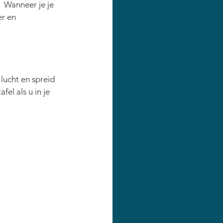
 Wanneer je je 
r en 
lucht en spreid 
fel als u in je 