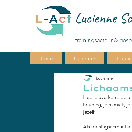
Lucienne Sc
trainingsacteur & ges
Home
Lucienne
Traini
Lucienne
Lichaams
Hoe je overkomt op an
houding, je mimiek, je
jezelf. 
Als trainingsacteur had