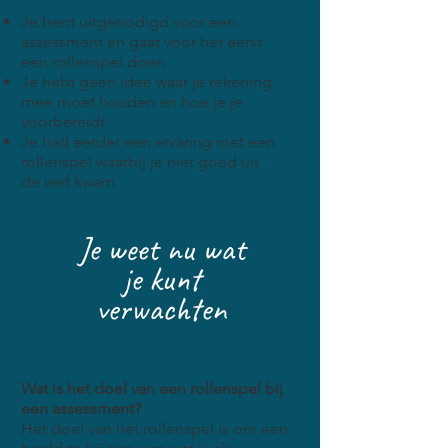
Je bent uitgenodigd voor een
assessment en gaat voor het eerst
een rollenspel doen
Je hebt geen idee waar je rekening
mee moet houden en hoe je je
voorbereidt
Je had eerder een ervaring met een
rollenspel waarbij je niet goed uit
de verf kwam
Je weet nu wat
je kunt
verwachten
Wat is het doel van een rollenspel bij
een assessment?
Het doel van het rollenspel is om een