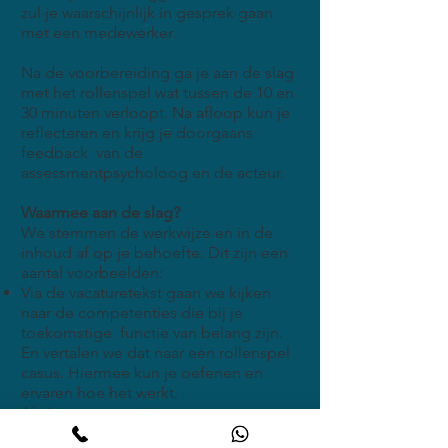
zul je waarschijnlijk in gesprek gaan
met een medewerker.
Na de voorbereiding ga je aan de slag
met het rollenspel wat tussen de 10 en
30 minuten verloopt. Na afloop kun je
reflecteren en krijg je doorgaans
feedback van de
assessmentpsycholoog en de acteur.
Waarmee aan de slag?
We stemmen de werkwijze en in de
inhoud af op je behoefte. Dit zijn een
aantal voorbeelden:
Via de vacaturetekst gaan we kijken
naar de competenties die bij je
toekomstige functie van belang zijn.
En vertalen we dat naar een rollenspel
casus. Hiermee kun je oefenen en
ervaren hoe het werkt.
Als je enorm opziet tegen een
rollenspel en veel stress hierover