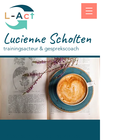
Lucienne Scholten
trainingsacteur & gesprekscoach
Oefen je rollenspel