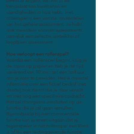
beeld te krijgen, van wat jij als
kandidaat aan kwaliteiten en
vaardigheden in huis hebt. Het
rollenspel is een van de onderdelen
van het gehele assessment. Je hebt
ook meerdere soorten assessments
namelijk een selectie, ontwikkel of
loopbaan assessment.
Hoe verloopt een rollenspel?
Voordat een rollenspel begint, krijg je
de casus op papier en heb je de tijd,
variërend van 10 min. tot een half uur,
om je voor te bereiden. Het is meestal
informatie over een fictief bedrijf met
daarbij ook de rol die je daar vervult
en met nog een specifieke opdracht.
Het zal doorgaans aansluiten op de
functie die je zal gaan vervullen.
Bijvoorbeeld bij een commerciële
functie kun je ervan uitgaan dat je
tegenspeler in het rollenspel een klant
is of bij een leidinggevende functie