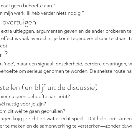
emaal geen behoefte aan.”
n mijn werk, ik heb verder niets nodig.”
n overtuigen
extra uitleggen, argumenten geven en de ander proberen te 
ffect is vaak averechts: je komt tegenover elkaar te staan, terw
ebt.
r ?
 ‘nee’, maar een signaal: onzekerheid, eerdere ervaringen, w
 behoefte om serieus genomen te worden. De snelste route na
tellen (en blijf uit de discussie)
hier nu geen behoefte aan hebt?
l nuttig voor je zijn?
om dit wél te gaan gebruiken?
agen krijg je zicht op wat er écht speelt. Dat helpt om samen
der te maken en de samenwerking te versterken—zonder duwe