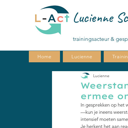
Lucienne Sc
trainingsacteur & ges
Home
Lucienne
Traini
Lucienne
Weerstan
ermee o
In gesprekken op het w
—kun je ineens weersta
intensief moeten sam
Je herkent het aan reac