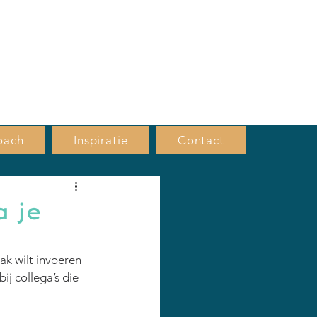
VRIJBLIJVEND
KENNISMAKINGS
GESPREK, BEL MIJ
oach
Inspiratie
Contact
a je
ak wilt invoeren
j collega’s die 