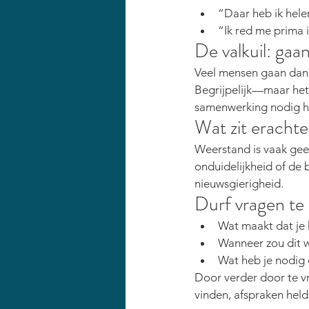
“Daar heb ik hel
“Ik red me prima i
De valkuil: gaa
Veel mensen gaan dan 
Begrijpelijk—maar het e
samenwerking nodig h
Wat zit erachte
Weerstand is vaak geen
onduidelijkheid of de
nieuwsgierigh
eid.
Durf vragen te s
Wat maakt dat je 
Wanneer zou dit wé
Wat heb je nodig 
Door verder door te vr
vinden, afspraken hel