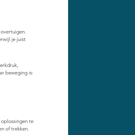
overtuigen. 
ijl je juist 
erkdruk, 
ar beweging is: 
 oplossingen te 
n of trekken.