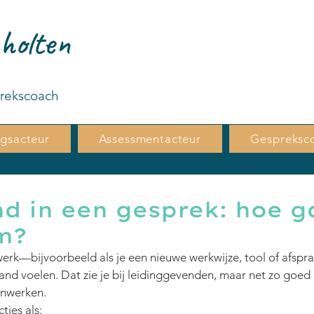
holten
prekscoach
ngsacteur
Assessmentacteur
Gespreksc
d in een gesprek: hoe g
m?
erk—bijvoorbeeld als je een nieuwe werkwijze, tool of afspra
nd voelen. Dat zie je bij leidinggevenden, maar net zo goed bi
enwerken.
ties als: