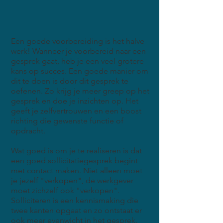
Een goede voorbereiding is het halve
werk! Wanneer je voorbereid naar een
gesprek gaat, heb je een veel grotere
kans op succes. Een goede manier om
dit te doen is door dit gesprek te
oefenen. Zo krijg je meer greep op het
gesprek en doe je inzichten op. Het
geeft je zelfvertrouwen en een boost
richting die gewenste functie of
opdracht.
Wat goed is om je te realiseren is dat
een goed sollicitatiegesprek begint
met contact maken. Niet alleen moet
je jezelf "verkopen", de werkgever
moet zichzelf ook "verkopen".
Solliciteren is een kennismaking die
twee kanten opgaat en zo ontstaat er
ook meer evenwicht in het gesprek.