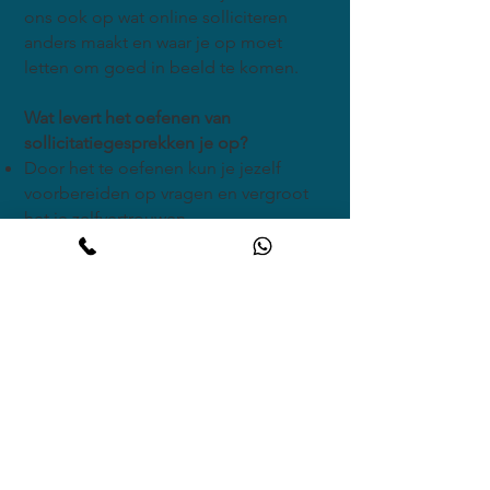
ons ook op wat online solliciteren
anders maakt en waar je op moet
letten om goed in beeld te komen.
Wat levert het oefenen van
sollicitatiegesprekken je op?
Door het te oefenen kun je jezelf
voorbereiden op vragen en vergroot
het je zelfvertrouwen.
Het helpt je bij het formuleren van je
antwoorden in heldere bewoordingen.
Je wordt je meer bewust van je non-
verbale communicatie en kunt zo ook
aan je non-verbale presentatie werken.
Het vermindert stress. Oefening helpt
je om te gaan met zenuwen en stress,
omdat je bekend raakt met het proces
en de vragen die mogelijk gesteld
worden.