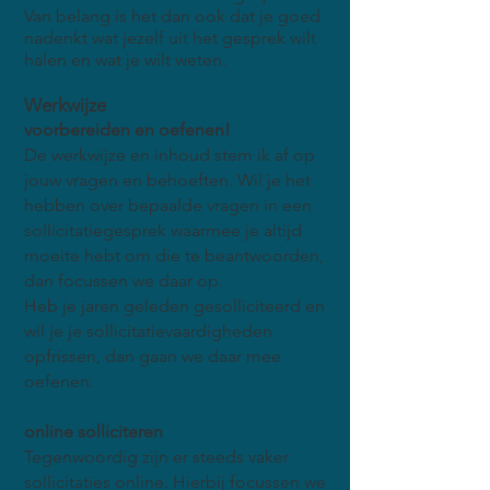
Van belang is het dan ook dat je goed
nadenkt wat jezelf uit het gesprek wilt
halen en wat je wilt weten.
Werkwijze
voorbereiden en oefenen!
De werkwijze en inhoud stem ik af op
jouw vragen en behoeften. Wil je het
hebben over bepaalde vragen in een
sollicitatiegesprek waarmee je altijd
moeite hebt om die te beantwoorden,
dan focussen we daar op.
Heb je jaren geleden gesolliciteerd en
wil je je sollicitatievaardigheden
opfrissen, dan gaan we daar mee
oefenen.
online solliciteren
Tegenwoordig zijn er steeds vaker
sollicitaties online. Hierbij focussen we