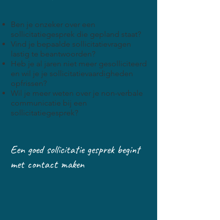
​Ben je onzeker over een
sollicitatiegesprek die gepland staat?
Vind je bepaalde sollicitatievragen
lastig te beantwoorden?
Heb je al jaren niet meer gesolliciteerd
en wil je je sollicitatievaardigheden
opfrissen?
Wil je meer weten over je non-verbale
communicatie bij een
sollicitatiegesprek?
Een goed sollicitatie gesprek begint
met contact maken