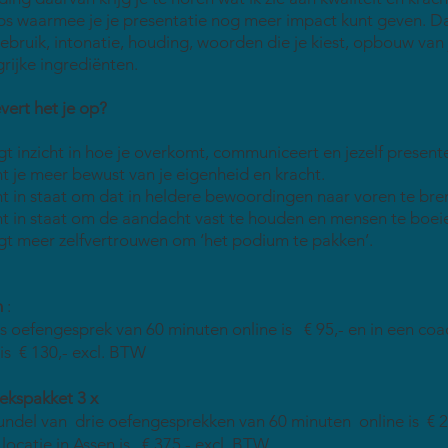
ps waarmee je je presentatie nog meer impact kunt geven. Daa
bruik, intonatie, houding, woorden die je kiest, opbouw van 
rijke ingrediënten.
vert het je op?
jgt inzicht in hoe je overkomt, communiceert en jezelf present
t je meer bewust van je eigenheid en kracht.
t in staat om dat in heldere bewoordingen naar voren te bre
t in staat om de aandacht vast te houden en mensen te boei
jgt meer zelfvertrouwen om ‘het podium te pakken’.
n
:
s oefengesprek van 60 minuten online is € 95,- en in een coac
is € 130,- excl. BTW
ekspakket 3 x
ndel van drie oefengesprekken van 60 minuten online is € 27
locatie in Assen is € 375,- excl. BTW