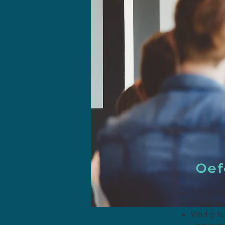
Oef
Ben je on
Ben je ba
Vind je h