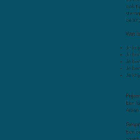
ook ti
stemge
belang
Wat le
Je kri
Je ben
Je ben
Je ben
Je kri
Prijze
Een lo
Assen 
Gespr
Een bu
coach 