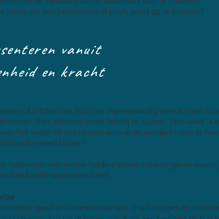
eite om de aandacht van je luisteraars vast te houden?
et lastig om een presentatie of pitch goed op te bouwen?
senteren vanuit
enheid en kracht
teren of pitchen het hoort er tegenwoordig steeds meer bij
ernemer. Niet iedereen loopt hierbij te juichen. Hoe weet ik
voor het voetlicht te brengen en ook de aandacht vast te ho
 toch ook mezelf blijven?
 je helpen om een mooie heldere presentatie te geven waarbi
eid en kracht naar voren komt.
ijze
erst door goed te luisteren naar wat jij wilt zeggen en uitstra
ding daarvan krijg je te horen wat ik zie aan kwaliteit en krac