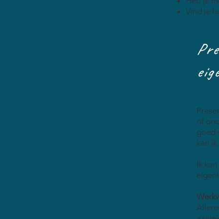
Heb je mo
Vind je h
Pre
eig
Presen
of ond
goed 
kan ik
Ik kan
eigenh
Werkw
Allere
aanlei