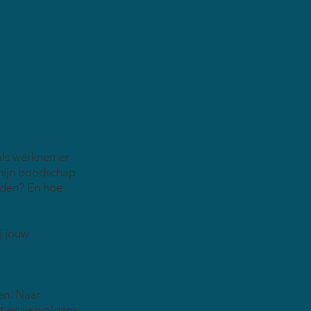
 als werknemer
 mijn boodschap
uden? En hoe
j jouw
len. Naar
ht en vervolgens