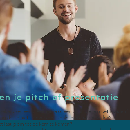
en je pitch of presentatie
zeker over een presentatie of een pitch die je moet houden?
ng dat je niet zo overkomt zoals je graag zou willen?
et lastig om tot de kern te komen?