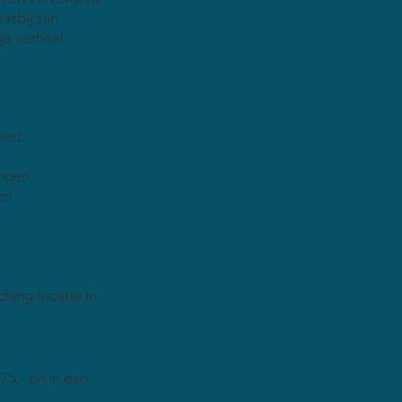
rbij zijn
je verhaal
eert.
ngen.
en.
hing locatie in
5,- en in een