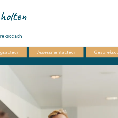
holten
prekscoach
ngsacteur
Assessmentacteur
Gespreksc