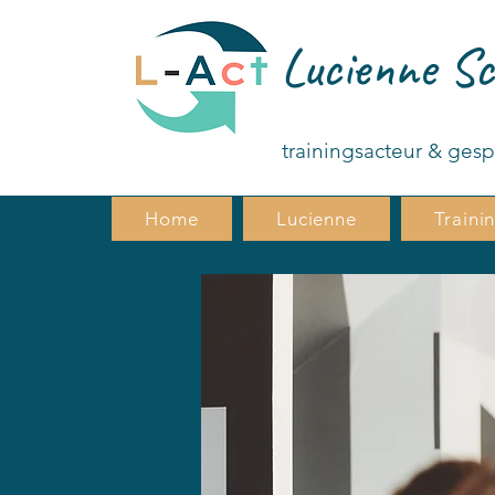
Lucienne Sc
trainingsacteur & ges
Home
Lucienne
Traini