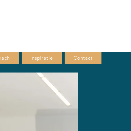
VRIJBLIJVEND
KENNISMAKINGS
GESPREK, BEL MIJ
oach
Inspiratie
Contact