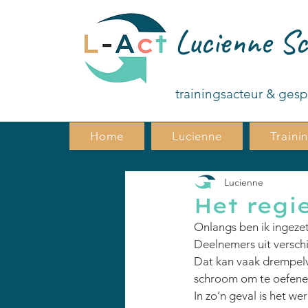
Lucienne Sc
trainingsacteur & ges
Home
Lucienne
Traini
Lucienne
Het regi
Onlangs ben ik ingezet
Deelnemers uit verschi
Dat kan vaak drempelv
schroom om te oefene
In zo’n geval is het w