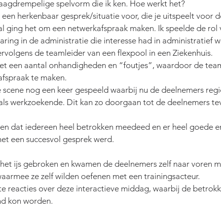
laagdrempelige spelvorm die ik ken. Hoe werkt het?
een herkenbaar gesprek/situatie voor, die je uitspeelt voor 
al ging het om een netwerkafspraak maken. Ik speelde de rol 
ing in de administratie die interesse had in administratief w
ervolgens de teamleider van een flexpool in een Ziekenhuis.
met een aantal onhandigheden en “foutjes”, waardoor de tea
afspraak te maken.
 scene nog een keer gespeeld waarbij nu de deelnemers regi
als werkzoekende. Dit kan zo doorgaan tot de deelnemers tev
en dat iedereen heel betrokken meedeed en er heel goede en
et een succesvol gesprek werd.
 het ijs gebroken en kwamen de deelnemers zelf naar voren m
aarmee ze zelf wilden oefenen met een trainingsacteur.
e reacties over deze interactieve middag, waarbij de betrok
nd kon worden.