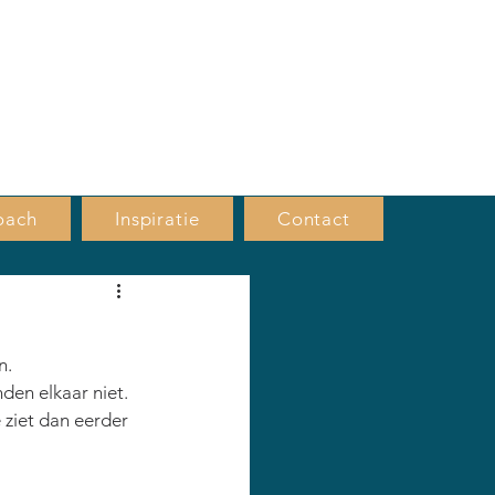
VRIJBLIJVEND
KENNISMAKINGS
GESPREK, BEL MIJ
oach
Inspiratie
Contact
n.
nden elkaar niet.
ziet dan eerder 