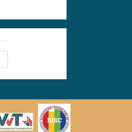
p bij het maken
presenteren van
pitch