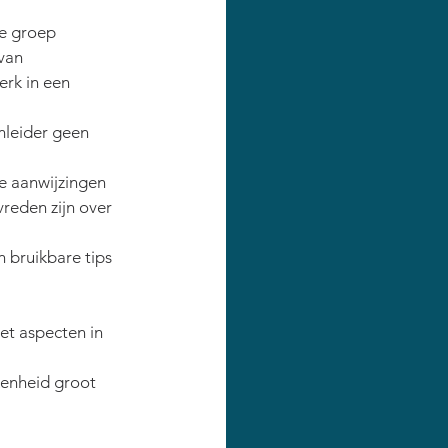
de groep 
van 
erk in een 
mleider geen 
e aanwijzingen 
reden zijn over 
 bruikbare tips 
et aspecten in 
kenheid groot 