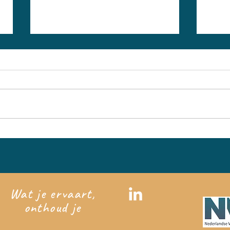
Hardop oefenen is
Hul
een zegen voor je
en 
geheugen
je 
Wat je ervaart,
onthoud je