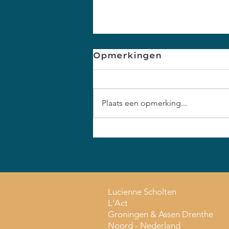
Opmerkingen
Plaats een opmerking...
Weerstand in een
gesprek: hoe ga je
ermee om?
Lucienne Scholten
L'Act
Groningen & Assen Drenthe
Noord - Nederland